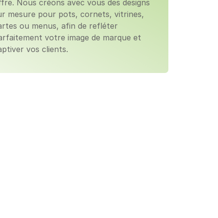
ffre. Nous créons avec vous des designs 
ur mesure pour pots, cornets, vitrines, 
artes ou menus, afin de refléter 
arfaitement votre image de marque et 
aptiver vos clients.