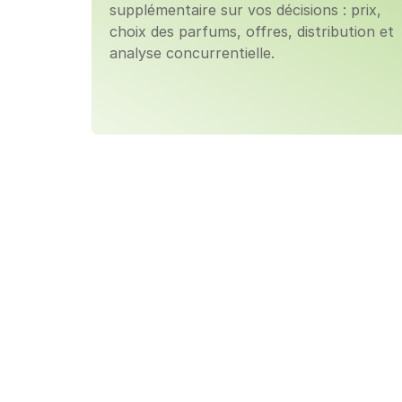
supplémentaire sur vos décisions : prix, 
choix des parfums, offres, distribution et 
analyse concurrentielle.