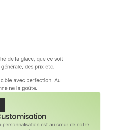
é de la glace, que ce soit 
 générale, des prix etc.
ible avec perfection. Au 
nne ne la goûte. 
ustomisation
a personnalisation est au cœur de notre 