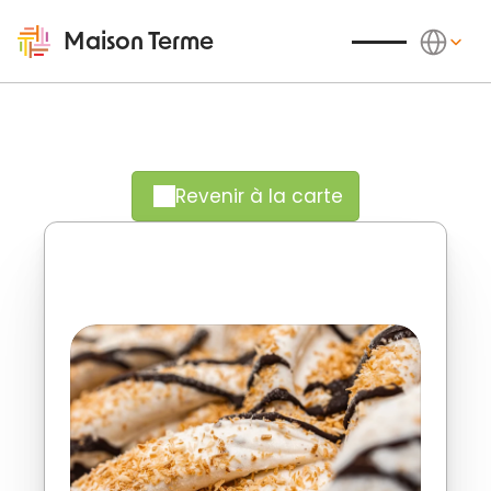
Select Langu
Maison Terme
Revenir à la carte
Duo exotique, plaisir chocolaté